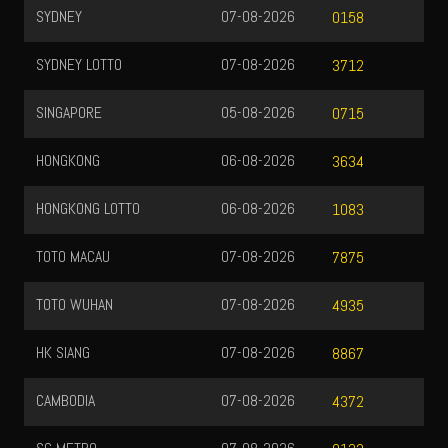
SYDNEY
07-08-2026
TAI
0158
SYDNEY LOTTO
07-08-2026
MAL
3712
SINGAPORE
05-08-2026
QAT
0715
HONGKONG
06-08-2026
BUL
3634
HONGKONG LOTTO
06-08-2026
CAL
1083
TOTO MACAU
07-08-2026
PCS
7875
TOTO WUHAN
07-08-2026
GEO
4935
HK SIANG
07-08-2026
ORE
8867
CAMBODIA
07-08-2026
GER
4372