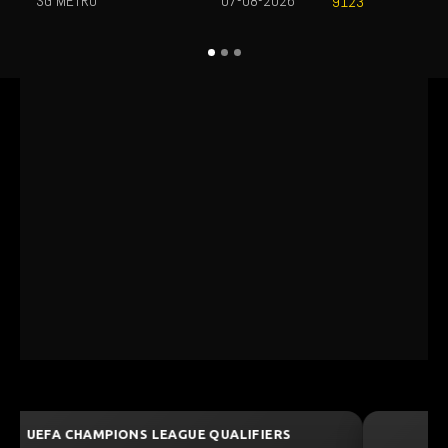
SG METRO
07-08-2026
NOR
9123
UEFA CHAMPIONS LEAGUE QUALIFIERS