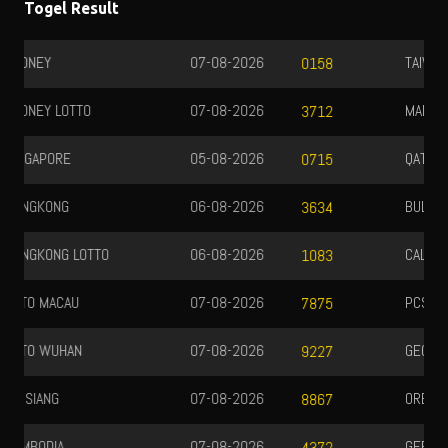
Togel Result
TAIWAN
06-08-2026
4587
MALAYSIA
06-08-2026
4549
QATAR
06-08-2026
6642
BULLSEYE
07-08-2026
4853
CALIFORNIA
07-08-2026
1417
PCSO
06-08-2026
3704
GEORGIA
07-08-2026
8055
OREGON
07-08-2026
1233
GERMANY PLUS5
07-08-2026
5573