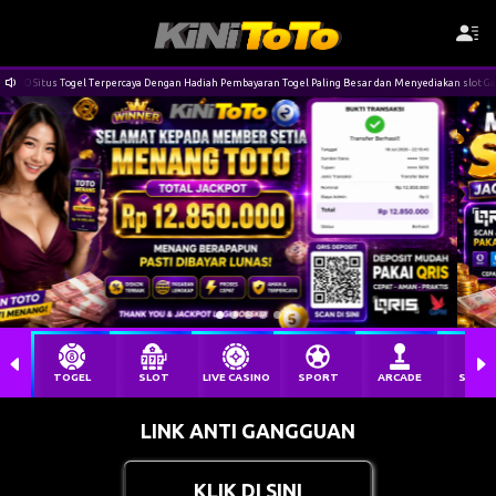
 Togel Terpercaya Dengan Hadiah Pembayaran Togel Paling Besar dan Menyediakan slot Gacor setiap Ha
TOGEL
SLOT
LIVE CASINO
SPORT
ARCADE
SABU
LINK ANTI GANGGUAN
KLIK DI SINI