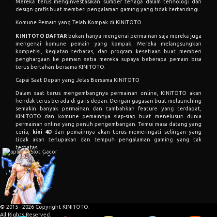
Mereka terus menginvestasikan sumber tenaga dalam tehnologi dan
design grafis buat memberi pengalaman gaming yang tidak tertandingi.
Komune Pemain yang Telah Kompak di KINITOTO
KINITOTO DAFTAR
bukan hanya mengenai permainan saja mereka juga
mengenai komune pemain yang kompak. Mereka melangsungkan
kompetisi, kegiatan terbatas, dan program kesetiaan buat memberi
penghargaan ke pemain setia mereka supaya beberapa pemain bisa
terus bertahan bersama KINITOTO.
Capai Saat Depan yang Jelas Bersama KINITOTO
Dalam saat terus mengembangnya permainan online, KINITOTO akan
hendak terus berada di garis depan. Dengan gagasan buat melaunching
semakin banyak permainan dan tambahkan feature yang terdapat,
KINITOTO dan komune pemainnya siap-siap buat menelusuri dunia
permainan online yang penuh pengembangan. Temui masa datang yang
ceria,
kini 4D
dan pemainnya akan terus memeringati selingan yang
tidak akan terlupakan dan tempuh pengalaman gaming yang tak
terbatas.
© 2015 - 2026 Copyright KINITOTO.
All Rights Reserved.