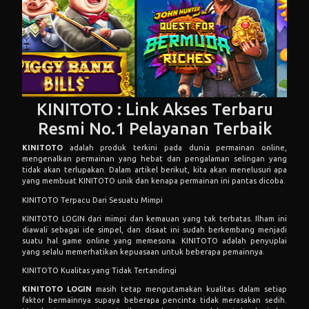
KINITOTO : Link Akses Terbaru
Resmi No.1 Pelayanan Terbaik
KINITOTO
adalah produk terkini pada dunia permainan online,
mengenalkan permainan yang hebat dan pengalaman selingan yang
tidak akan terlupakan. Dalam artikel berikut, kita akan menelusuri apa
yang membuat KINITOTO unik dan kenapa permainan ini pantas dicoba.
KINITOTO Terpacu Dari Sesuatu Mimpi
KINITOTO LOGIN dari mimpi dan kemauan yang tak terbatas. Ilham ini
diawali sebagai ide simpel, dan disaat ini sudah berkembang menjadi
suatu hal game online yang memesona. KINITOTO adalah penyuplai
yang selalu memerhatikan kepuasaan untuk beberapa pemainnya.
KINITOTO Kualitas yang Tidak Tertandingi
KINITOTO LOGIN
masih tetap mengutamakan kualitas dalam setiap
faktor bermainnya supaya beberapa pencinta tidak merasakan sedih.