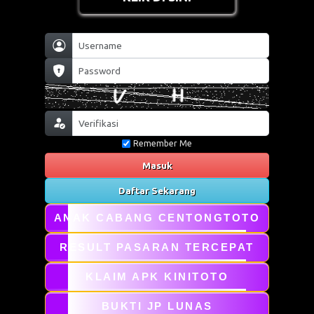
Remember Me
Masuk
Daftar Sekarang
ANAK CABANG CENTONGTOTO
RESULT PASARAN TERCEPAT
KLAIM APK KINITOTO
BUKTI JP LUNAS