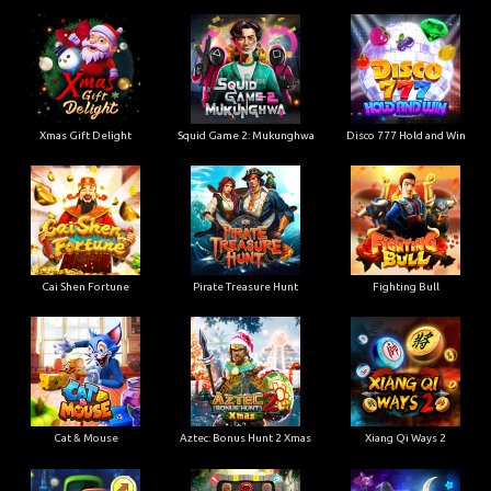
Xmas Gift Delight
Squid Game 2: Mukunghwa
Disco 777 Hold and Win
Cai Shen Fortune
Pirate Treasure Hunt
Fighting Bull
Cat & Mouse
Aztec: Bonus Hunt 2 Xmas
Xiang Qi Ways 2