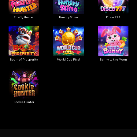
Firefly Hunter
Hungry Slime
Disco 777
Boom of Prosperity
World Cup Final
Bunny to the Moon
Cookie Hunter