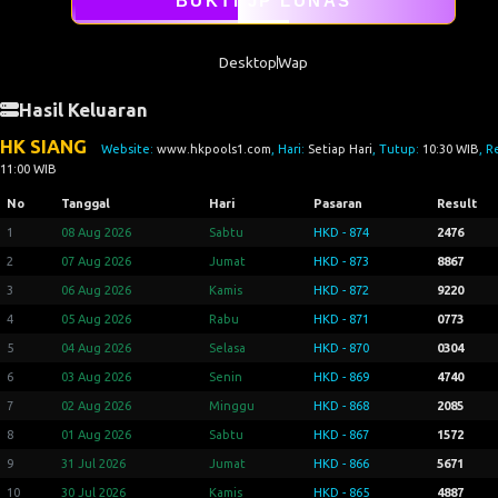
BUKTI JP LUNAS
Desktop
Wap
Hasil Keluaran
HK SIANG
Website:
www.hkpools1.com
, Hari:
Setiap Hari
, Tutup:
10:30 WIB
, R
11:00 WIB
No
Tanggal
Hari
Pasaran
Result
1
08 Aug 2026
Sabtu
HKD - 874
2476
2
07 Aug 2026
Jumat
HKD - 873
8867
3
06 Aug 2026
Kamis
HKD - 872
9220
4
05 Aug 2026
Rabu
HKD - 871
0773
5
04 Aug 2026
Selasa
HKD - 870
0304
6
03 Aug 2026
Senin
HKD - 869
4740
7
02 Aug 2026
Minggu
HKD - 868
2085
8
01 Aug 2026
Sabtu
HKD - 867
1572
9
31 Jul 2026
Jumat
HKD - 866
5671
10
30 Jul 2026
Kamis
HKD - 865
4887