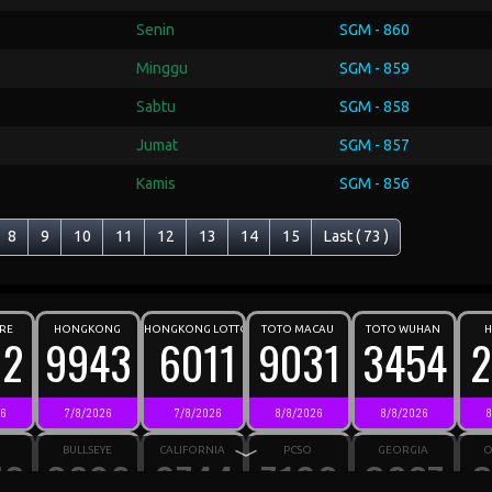
Senin
SGM - 860
Minggu
SGM - 859
Sabtu
SGM - 858
Jumat
SGM - 857
Kamis
SGM - 856
8
9
10
11
12
13
14
15
Last ( 73 )
ORE
HONGKONG
HONGKONG LOTTO
TOTO MACAU
TOTO WUHAN
H
02
9943
6011
9031
3454
2
26
7/8/2026
7/8/2026
8/8/2026
8/8/2026
8
R
BULLSEYE
CALIFORNIA
PCSO
GEORGIA
O
56
6299
0744
7102
3227
3