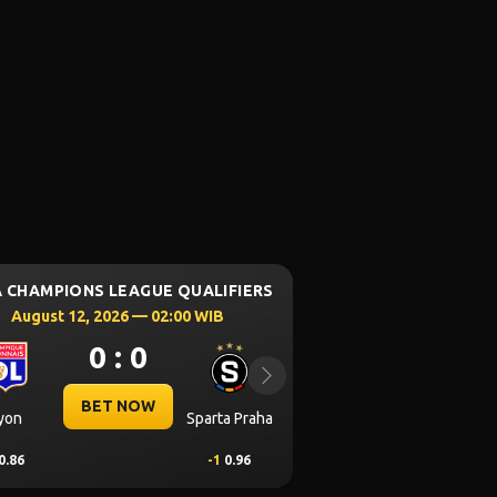
/8/2026
8/8/2026
8/8/2026
AMPLONA
MORIOKA
ZHAOQING
129
8122
9115
/8/2026
7/8/2026
8/8/2026
A CHAMPIONS LEAGUE QUALIFIERS
August 11, 2026 — 22:59 WIB
0 : 0
Next
BET NOW
Union Saint-
 Glimt
Gilloise
5
0.88
-0.75
0.94