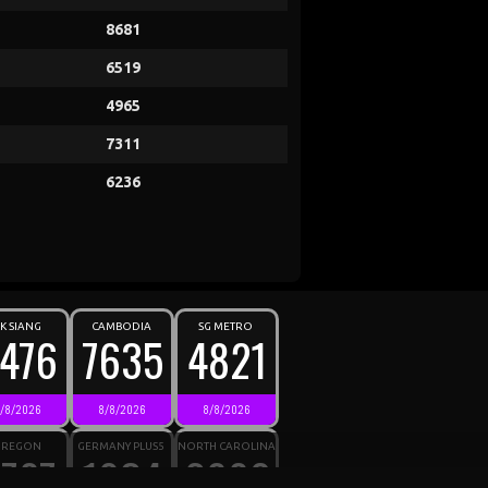
8681
6519
4965
7311
6236
K SIANG
CAMBODIA
SG METRO
476
7635
4821
/8/2026
8/8/2026
8/8/2026
REGON
GERMANY PLUS5
NORTH CAROLINA
787
1934
6880