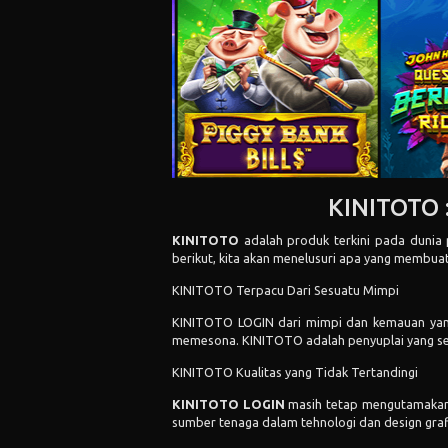
KINITOTO :
KINITOTO
adalah produk terkini pada dunia 
berikut, kita akan menelusuri apa yang membua
KINITOTO Terpacu Dari Sesuatu Mimpi
KINITOTO LOGIN dari mimpi dan kemauan yang t
memesona. KINITOTO adalah penyuplai yang se
KINITOTO Kualitas yang Tidak Tertandingi
KINITOTO LOGIN
masih tetap mengutamakan k
sumber tenaga dalam tehnologi dan design graf