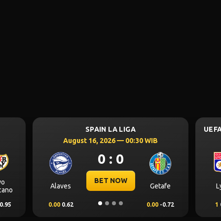
26
8/8/2026
8/8/2026
8/8/2026
8/8/2026
8
AM
CHINA
JAPAN
NUSANTARA
INDIANAPOLIS
P
76
3017
9078
9195
8904
6
26
8/8/2026
8/8/2026
7/8/2026
8/8/2026
8
IERS
UEFA CHAMPIONS LEAGUE QUALIFIERS
UEF
August 12, 2026 — 01:15 WIB
0 : 0
BET NOW
Slovan
bahce
Mjallby
Bodo
Bratislava
.87
0.5
0.83
-0.5
0.99
0.7