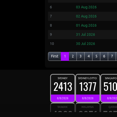
6
03 Aug 2026
7
02 Aug 2026
8
01 Aug 2026
9
31 Jul 2026
10
30 Jul 2026
First
1
2
3
4
5
6
7
SYDNEY
SYDNEY LOTTO
SINGAP
2413
1377
51
8/8/2026
8/8/2026
8/8/20
TAIWAN
MALAYSIA
QATA
4329
6851
52