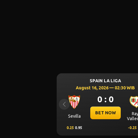
8/8/2026
8/8/2026
8/8/20
VIRGINIA DAY
FLORIDA
POTSD
4402
7766
28
8/8/2026
8/8/2026
8/8/20
UEFA CHAMPIONS LEAGUE QUALIF
August 12, 2026 — 01:30 WIB
0 : 0
Previous
BET NOW
SK Sturm
Fener
Graz
-0.5
0.95
0.5
0