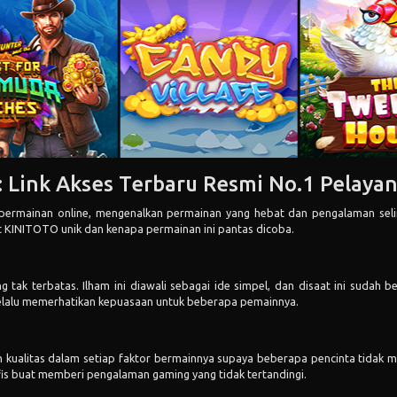
 Link Akses Terbaru Resmi No.1 Pelaya
permainan online, mengenalkan permainan yang hebat dan pengalaman selin
t KINITOTO unik dan kenapa permainan ini pantas dicoba.
ak terbatas. Ilham ini diawali sebagai ide simpel, dan disaat ini sudah 
lalu memerhatikan kepuasaan untuk beberapa pemainnya.
ualitas dalam setiap faktor bermainnya supaya beberapa pencinta tidak m
is buat memberi pengalaman gaming yang tidak tertandingi.